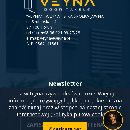
“VEYNA” - WEYNA I S-KA SPÓŁKA JAWNA
ul. Szubińska 14
87-100 Toruń
tel./fax.
+48 56 621 99 27/28
e-mail:
veyna@veyna.pl
NIP: 9562141561
Newsletter
Ta witryna używa plików cookie. Więcej
informacji o używanych plikach cookie można
Chcesz być na bieżąco?
znaleźć
tutaj
oraz w stopce na naszej stronie
internetowej (Polityka plików cookies).
ZAPISZ SIĘ DO NEWSLETTERA
OTWORZY
Zgadzam się