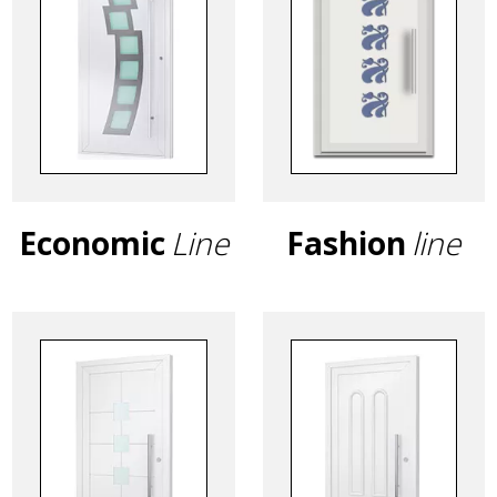
Wypełnienia
drzwi
PVC
Economic
Line
Fashion
line
-
Veyna