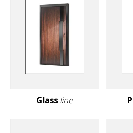
Glass
line
P