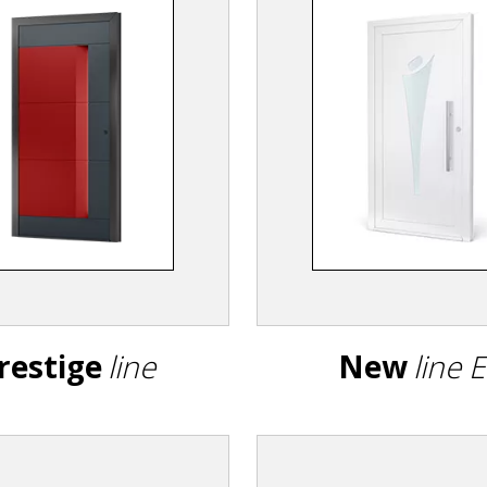
restige
line
New
line 