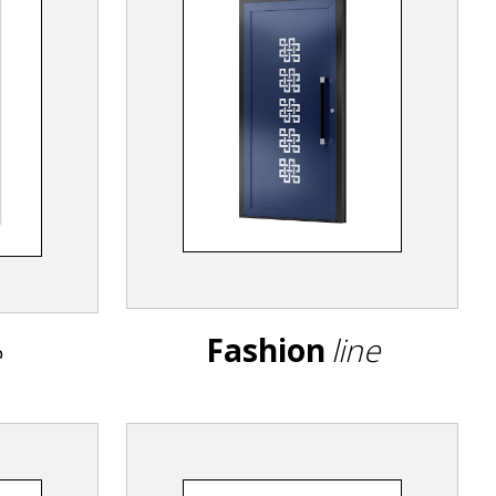
Fashion
line
e