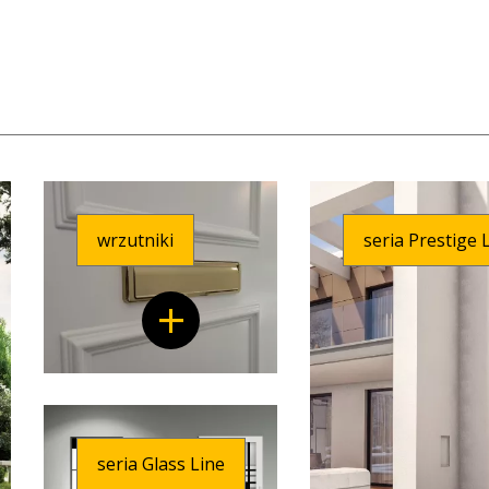
wrzutniki
seria Prestige 
seria Glass Line