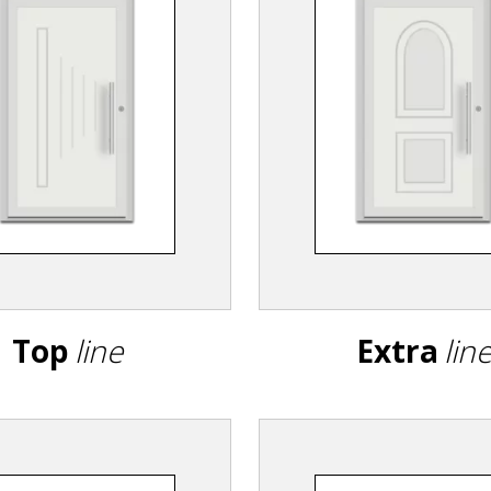
Top
line
Extra
lin