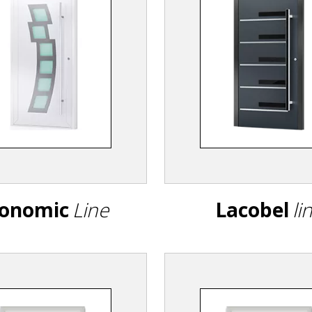
onomic
Line
Lacobel
li