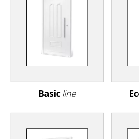
-
Polski
lider
na
Basic
line
Ec
rynku
wypełnień