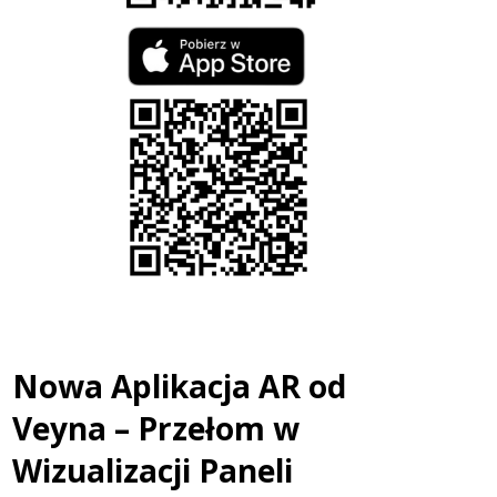
-
Polski
lider
na
rynku
Nowa Aplikacja AR od
Veyna – Przełom w
wypełnień
Wizualizacji Paneli