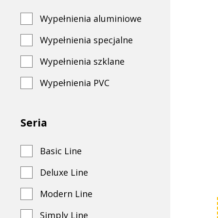
lider
Wypełnienia aluminiowe
na
Wypełnienia specjalne
Wypełnienia szklane
rynku
Wypełnienia PVC
wypełnień
Seria
drzwiowych
Basic Line
Deluxe Line
Modern Line
Simply Line