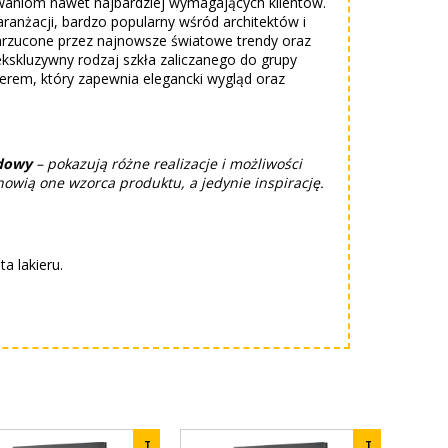
iwaniom nawet najbardziej wymagających klientów.
ranżacji, bardzo popularny wśród architektów i
arzucone przez najnowsze światowe trendy oraz
kskluzywny rodzaj szkła zaliczanego do grupy
akierem, który zapewnia elegancki wygląd oraz
dowy
– pokazują różne realizacje i możliwości
owią one wzorca produktu, a jedynie inspirację.
a lakieru.
T
T