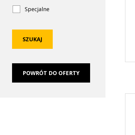
Specjalne
POWRÓT DO OFERTY
<br
szc
w
kar
pro
Dod