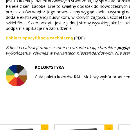
Jest to kolekcja paneli drzwiowych stworzona, by sprostać oczek
Panele z serii Lacobel Line to świetny dodatek do nowoczesnych a
projektantów wnętrz. Jego nowoczesny wygląd spełnia wymogi n
dodaje ekstrawagancji budynkom, w których zagości. Lacobel to e
szkieł float. Szkło pokryte jest z jednej strony wysokiej jakości l
uodparnia aplikacje na zabrudzenia.
Pobierz specyfikację techniczną
(PDF)
Zdjęcia realizacji umieszczone na stronie mają charakter
poglą
wykończenia, również w wariantach niestandardowych. Nie stan
KOLORYSTYKA
Cała paleta kolorów RAL. Możliwy wybór producent
T
T