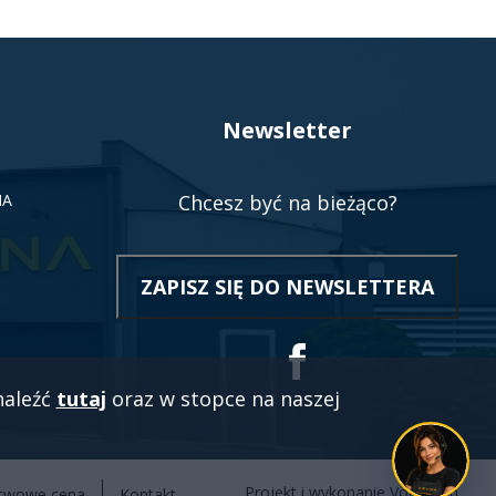
Newsletter
NA
Chcesz być na bieżąco?
ZAPISZ SIĘ DO NEWSLETTERA
OTWO
SIĘ
W
NOWE
Social
KARCI
naleźć
tutaj
oraz w stopce na naszej
Projekt i wykonanie
Vobacom
Otwo
stwowe cena
Kontakt