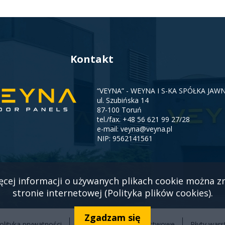
Kontakt
“VEYNA” - WEYNA I S-KA SPÓŁKA JAW
ul. Szubińska 14
87-100 Toruń
tel./fax.
+48 56 621 99 27/28
e-mail:
veyna@veyna.pl
NIP: 9562141561
ęcej informacji o używanych plikach cookie można z
stronie internetowej (Polityka plików cookies).
Zgadzam się
olityka prywatności
Cookies
Płyty warstwowe
Płyty war