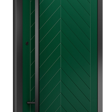
-
Polski
lider
na
rynku
wypełnień