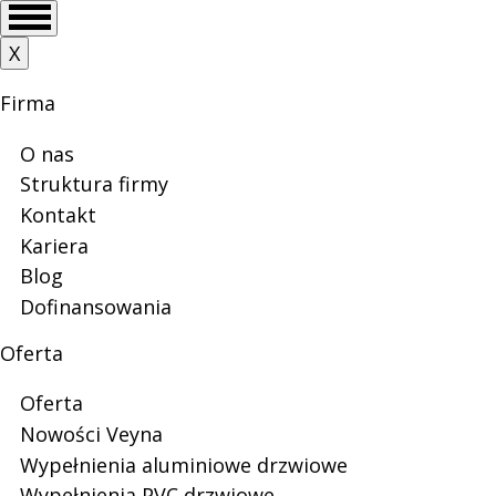
Skip
Przejdź
Skip
Skip
Main
X
Wypełnienia
to
do
to
to
menu
main
treści
search
footer
Firma
menu
aluminiowe
O nas
Struktura firmy
Kontakt
|
Kariera
Blog
Dofinansowania
Veyna
Oferta
Oferta
-
Nowości Veyna
Wypełnienia aluminiowe drzwiowe
Wypełnienia PVC drzwiowe