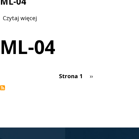
ML-04
Czytaj więcej
o
ML-
04
ML-04
Strona 1
Następna
››
Stronicowanie
strona