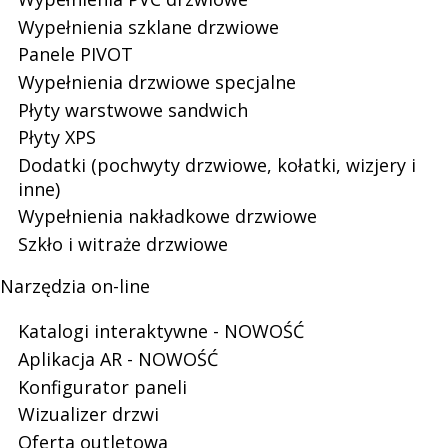
Polski
Wypełnienia szklane drzwiowe
Panele PIVOT
Wypełnienia drzwiowe specjalne
lider
Płyty warstwowe sandwich
Płyty XPS
Dodatki (pochwyty drzwiowe, kołatki, wizjery i
na
inne)
Wypełnienia nakładkowe drzwiowe
Szkło i witraże drzwiowe
rynku
Narzędzia on-line
Katalogi interaktywne - NOWOŚĆ
wypełnień
Aplikacja AR - NOWOŚĆ
Konfigurator paneli
Otworzy
się
Wizualizer drzwi
Otworzy
w
się
Oferta outletowa