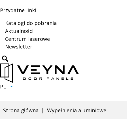
drzwiowych
nowej
w
karcie
Przydatne linki
nowej
karcie
Katalogi do pobrania
Aktualności
Centrum laserowe
Newsletter
Otworzy
się
Click
w
to
nowej
open
karcie
search
PL
AKTUALNY
ROZWI
LANGUAGE
JĘZYK:
LIST
PL
Strona główna
Wypełnienia aluminiowe
Ścieżka