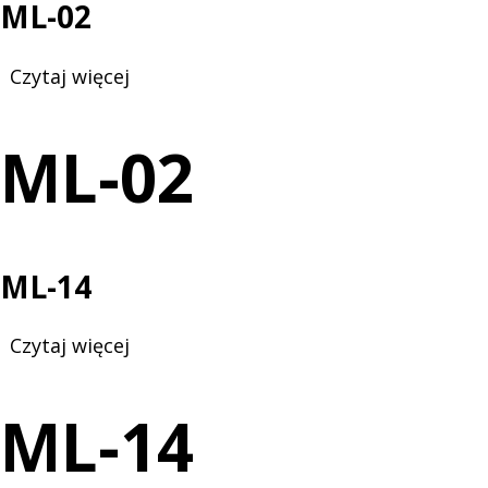
nawigacyjna
ML-02
Czytaj więcej
o
ML-
02
ML-02
ML-14
Czytaj więcej
o
ML-
14
ML-14