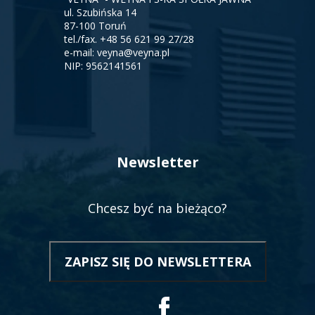
ul. Szubińska 14
87-100 Toruń
tel./fax.
+48 56 621 99 27/28
e-mail:
veyna@veyna.pl
NIP: 9562141561
Newsletter
Chcesz być na bieżąco?
ZAPISZ SIĘ DO NEWSLETTERA
OTWORZY
SIĘ
W
NOWEJ