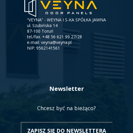
“VEYNA” - WEYNA I S-KA SPÓŁKA JAWNA
ul. Szubińska 14
87-100 Toruń
tel./fax.
+48 56 621 99 27/28
e-mail:
veyna@veyna.pl
NIP: 9562141561
Newsletter
Chcesz być na bieżąco?
ZAPISZ SIĘ DO NEWSLETTERA
OTWORZY