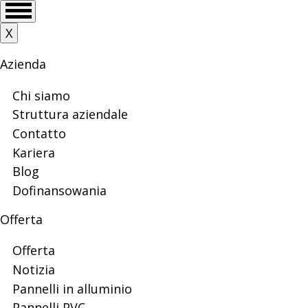
Skip
Salta
Skip
Skip
Main
X
New
to
al
to
to
menu
main
contenuto
search
footer
Azienda
menu
principale
line
Chi siamo
Struttura aziendale
Contatto
EK
Kariera
Blog
Dofinansowania
|
Offerta
Offerta
Veyna
Notizia
Pannelli in alluminio
Pannelli PVC