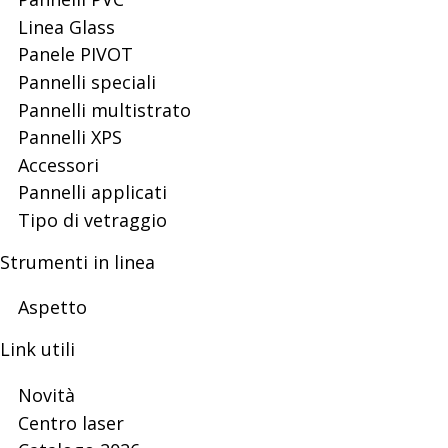
-
Linea Glass
Panele PIVOT
Pannelli speciali
Polski
Pannelli multistrato
Pannelli XPS
Accessori
lider
Pannelli applicati
Tipo di vetraggio
na
Strumenti in linea
Aspetto
rynku
Link utili
Novità
Centro laser
Will
open