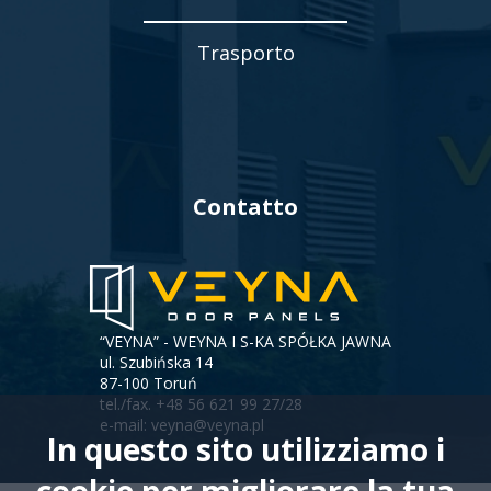
Trasporto
Contatto
“VEYNA” - WEYNA I S-KA SPÓŁKA JAWNA
ul. Szubińska 14
87-100 Toruń
tel./fax.
+48 56 621 99 27/28
e-mail:
veyna@veyna.pl
In questo sito utilizziamo i
cookie per migliorare la tua