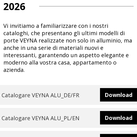
Veyna
2026
-
Vi invitiamo a familiarizzare con i nostri
cataloghi, che presentano gli ultimi modelli di
porte VEYNA realizzate non solo in alluminio, ma
Polski
anche in una serie di materiali nuovi e
interessanti, garantendo un aspetto elegante e
moderno alla vostra casa, appartamento o
lider
azienda.
na
Download
Catalogare VEYNA ALU_DE/FR
Download
Catalogare VEYNA ALU_PL/EN
rynku