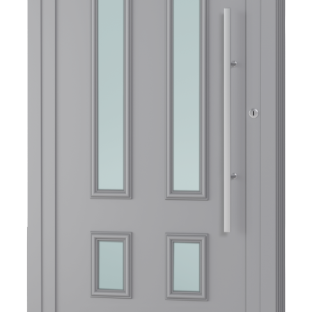
-
Polski
lider
na
rynku
wypełnień