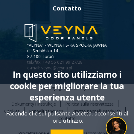
Contatto
“VEYNA” - WEYNA I S-KA SPÓŁKA JAWNA
ul. Szubińska 14
87-100 Toruń
tel./fax.
+48 56 621 99 27/28
e-mail:
veyna@veyna.pl
In questo sito utilizziamo i
cookie per migliorare la tua
©Copyrights
2026
Veyna
esperienza utente
Dokumenty i instrukcje
Politica sulla riservatezza
Menu
Cookies
Pannelli sandwich
Prezzo pannelli sandwich
Facendo clic sul pulsante Accetta, acconsenti al
stopki
Contatto
loro utilizzo.
Progettazione e realizzazione: Vobacom
Vobacom
Will