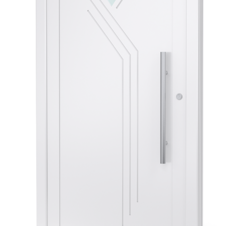
Veyna
-
Polski
lider
na
rynku