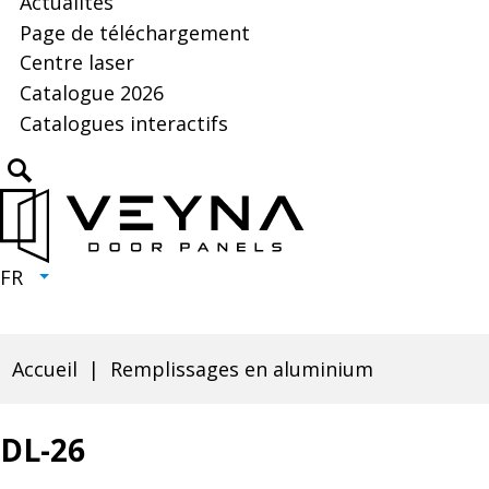
wypełnień
Actualités
Page de téléchargement
Centre laser
Will
drzwiowych
open
Catalogue 2026
Will
in
open
Catalogues interactifs
new
in
tab
Click
new
to
tab
open
search
FR
CURRENT
EXPAND
LANGUAGE
LANGUAGE:
LIST
FR
Accueil
Remplissages en aluminium
Fil
d'Ariane
DL-26