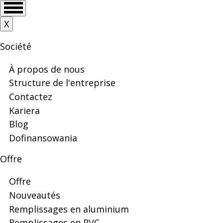
Skip
Aller
Skip
Skip
Main
X
Remplissages
to
au
to
to
menu
main
contenu
search
footer
Société
menu
principal
en
À propos de nous
Structure de l'entreprise
Contactez
aluminium
Kariera
Blog
Dofinansowania
|
Offre
Offre
Veyna
Nouveautés
Remplissages en aluminium
Remplissages en PVC