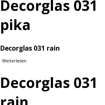
Decorglas 031
pika
pika
Decorglas 031 rain
Weiterlesen
über
Decorglas
031
Decorglas 031
rain
rain