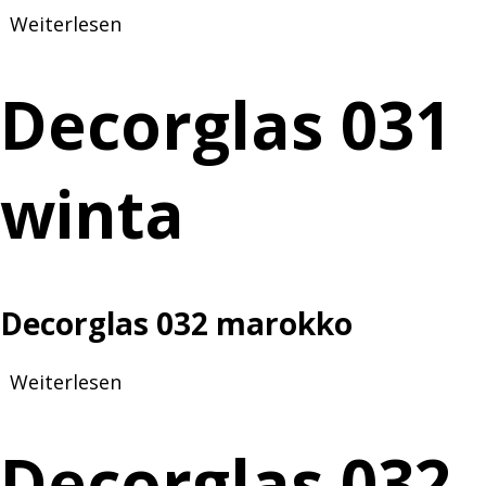
Weiterlesen
über
Decorglas
031
Decorglas 031
winta
winta
Decorglas 032 marokko
Weiterlesen
über
Decorglas
032
Decorglas 032
marokko