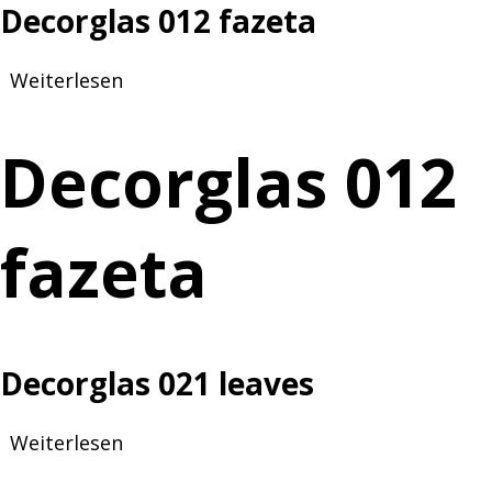
Decorglas 012 fazeta
Weiterlesen
über
Decorglas
012
Decorglas 012
fazeta
fazeta
Decorglas 021 leaves
Weiterlesen
über
Decorglas