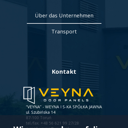
Über das Unternehmen
Transport
Kontakt
“VEYNA” - WEYNA I S-KA SPÓŁKA JAWNA
ul. Szubińska 14
87-100 Toruń
tel./fax.
+48 56 621 99 27/28