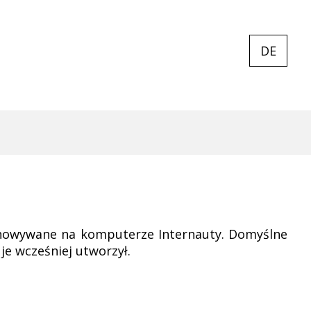
DE
CURREN
EXPAND
LANGUA
LANGUA
LIST
DE
zechowywane na komputerze Internauty. Domyślne
je wcześniej utworzył.