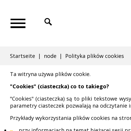
Skip
Direkt
Skip
Skip
to
zum
to
to
Click
main
Inhalt
search
footer
to
Polityka
Main
menu
open
menu
search
plików
Startseite
node
Polityka plików cookies
Pfadnavigation
Ta witryna używa plików cookie.
cookies
"Cookies" (ciasteczka) co to takiego?
"Cookies" (ciasteczka) są to pliki tekstowe w
|
parametry ciasteczek pozwalają na odczytanie in
Przykłady wykorzystania plików cookies na stro
przy informacjach na temat bieżącej sesji pr