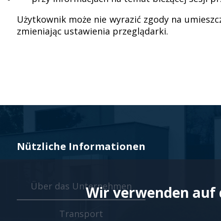
Veyna
Użytkownik może nie wyrazić zgody na umieszcza
zmieniając ustawienia przeglądarki.
-
Polski
lider
Nützliche Informationen
na
Über das Unternehmen
Wir verwenden auf 
rynku
Transport