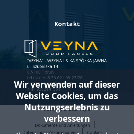
Kontakt
“VEYNA” - WEYNA I S-KA SPÓŁKA JAWNA
ul. Szubińska 14
87-100 Toruń
tel./fax.
+48 56 621 99 27/28
Wir verwenden auf dieser
e-mail:
veyna@veyna.pl
NIP: 9562141561
Website Cookies, um das
Nutzungserlebnis zu
©Copyrights
2026
Veyna
verbessern
Dokumente und Anleitungen
Menu
Datenschutz Bestimmungen
Cookies