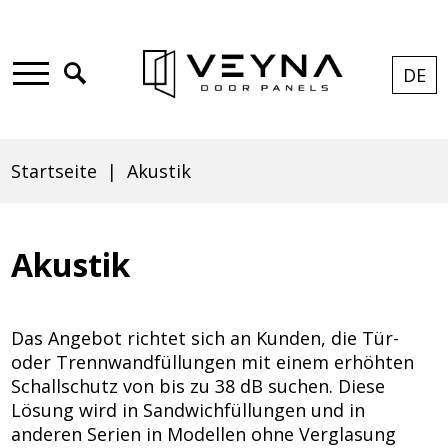
Skip
Direkt
Skip
Skip
to
zum
to
to
Click
DE
CUR
EXP
LAN
main
Inhalt
search
footer
to
Main
Akustik
LANG
LIST
menu
open
menu
DE
search
Startseite
Akustik
|
Pfadnavigation
Akustik
Veyna
Das Angebot richtet sich an Kunden, die Tür-
-
oder Trennwandfüllungen mit einem erhöhten
Schallschutz von bis zu 38 dB suchen. Diese
Lösung wird in Sandwichfüllungen und in
anderen Serien in Modellen ohne Verglasung