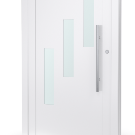
Veyna
-
Polski
lider
na
rynku