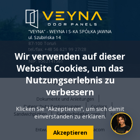
“VEYNA” - WEYNA I S-KA SPÓŁKA JAWNA
ul. Szubińska 14
87-100 Toruń
tel./fax.
+48 56 621 99 27/28
Wir verwenden auf dieser
e-mail:
veyna@veyna.pl
NIP: 9562141561
Website Cookies, um das
Nutzungserlebnis zu
©Copyrights
2026
Veyna
verbessern
Dokumente und Anleitungen
Menu
Datenschutz Bestimmungen
Cookies
Klicken Sie "Akzeptieren", um sich damit
stopki
Sandwichplatten
Sandwichplatten preis
Kontakt
einverstanden zu erklären.
Entwurf und Ausführung
Vobacom
Will
Akzeptieren
open