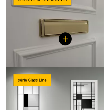
Ligne
de
mode
série Glass Line