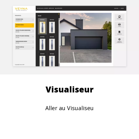
Visualiseur
Aller au Visualiseu
Ligne
de
Ligne
mode
de
Ligne
Ligne