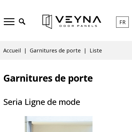
Skip
Aller
Skip
Skip
to
au
to
to
Click
FR
CUR
EXP
LAN
main
contenu
search
footer
to
Main
Liste
LAN
LIST
menu
principal
open
menu
FR
search
Accueil
Garnitures de porte
Liste
|
Fil
d'Ariane
Garnitures de porte
Veyna
Seria Ligne de mode
-