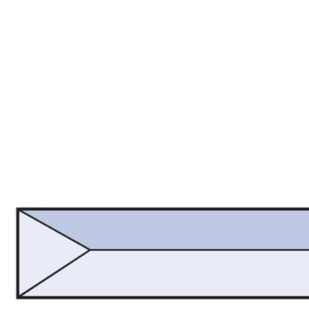
-
Polski
lider
na
rynku
wypełnień