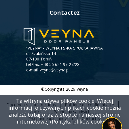
Contactez
“VEYNA” - WEYNA I S-KA SPÓŁKA JAWNA
ul. Szubińska 14
87-100 Toruń
tel./fax.
+48 56 621 99 27/28
e-mail:
veyna@veyna.pl
©Copyrights
2026
Veyna
Ta witryna używa plików cookie. Więcej
Documents et instructions
Politique de confidentialité
informacji o używanych plikach cookie można
Menu
Cookies
Panneaux sandwich
znaleźć
tutaj
oraz w stopce na naszej stronie
stopki
Prix ​​panneaux sandwich
Contactez
internetowej (Polityka plików cookies).